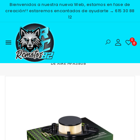
Bienvenidos a nuestra nueva Web, estamos en fase de
creación!! estaremos encantados de ayudarte → 615 30 88
12
menu
Inicio
RECAMBIOS
MOTOR
FILTROS DE AIRE
FILTRO
DE AIRE HFA3808
NUEVO