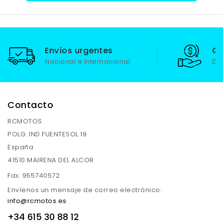
Envíos urgentes
Ga
Nacional e internacional
De
Contacto
RCMOTOS
POLG. IND FUENTESOL 19
España
41510 MAIRENA DEL ALCOR
Fax:
955740572
Envíenos un mensaje de correo electrónico:
info@rcmotos.es
+34 615 30 88 12