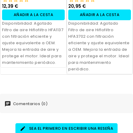
12,39 €
20,95 €
AÑADIR A LA CESTA
AÑADIR A LA CESTA
Disponibilidad:
Agotado
Disponibilidad:
Agotado
Filtro de aire Hiflofiltro HFA1137
Filtro de aire Hiflofiltro
con filtración eficiente y
HFA3702 con filtración
ajuste equivalente a OEM.
eficiente y ajuste equivalente
Mejora la entrada de aire y
a OEM. Mejora la entrada de
protege el motor. Ideal para
aire y protege el motor. Ideal
mantenimiento periódico.
para mantenimiento
periódico.
Comentarios (0)
SEA EL PRIMERO EN ESCRIBIR UNA RESEÑA