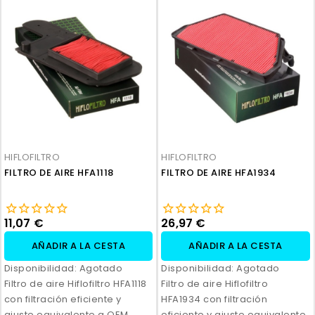
HIFLOFILTRO
HIFLOFILTRO
FILTRO DE AIRE HFA1118
FILTRO DE AIRE HFA1934
11,07 €
26,97 €
AÑADIR A LA CESTA
AÑADIR A LA CESTA
Disponibilidad:
Agotado
Disponibilidad:
Agotado
Filtro de aire Hiflofiltro HFA1118
Filtro de aire Hiflofiltro
con filtración eficiente y
HFA1934 con filtración
ajuste equivalente a OEM.
eficiente y ajuste equivalente