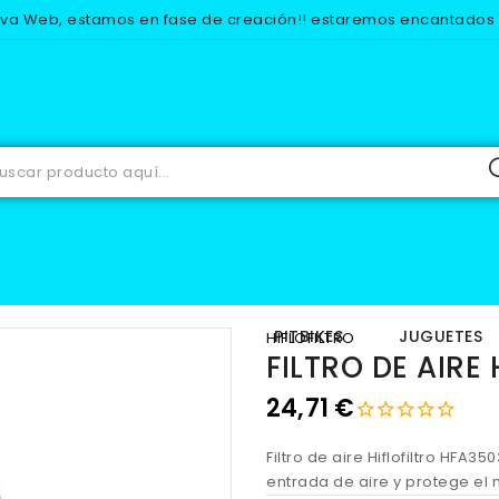
eva Web, estamos en fase de creación!! estaremos encantados d
RECAMBIOS
MOTOR
FILTROS DE AIRE
FILTRO DE AIRE HF
IOS
EQUIPACION
PITBIKES
JUGUETES
HIFLOFILTRO
FILTRO DE AIRE
24,71 €
Filtro de aire Hiflofiltro HFA3
entrada de aire y protege el 