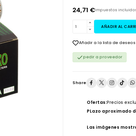
24,71 €
Impuestos incluid
AÑADIR AL CARR
Añadir a la lista de deseos

pedir a proveedor
Share
Ofertas:
Precios excl
PLazo aproximado de
Las imágenes mostra