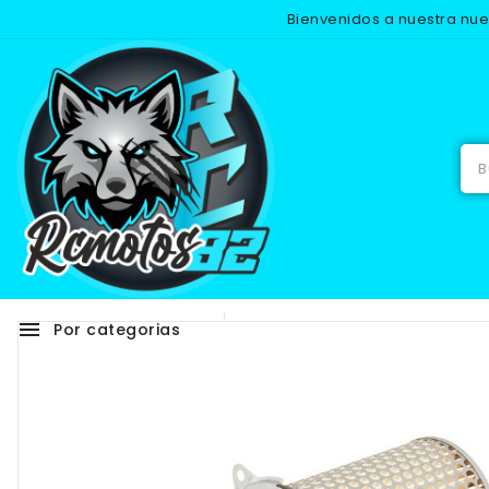
Bienvenidos a nuestra nu
Inicio
menu
Por categorias
Adhesivos
RECAMB
NUEVO