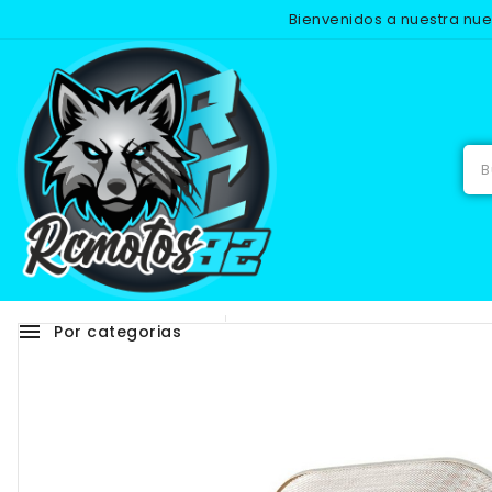
Bienvenidos a nuestra nu
Inicio
menu
Por categorias
Adhesivos
RECAMB
NUEVO