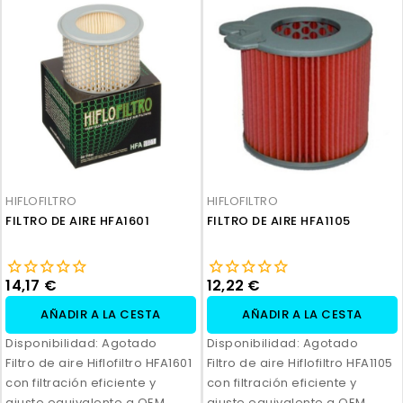
HIFLOFILTRO
HIFLOFILTRO
FILTRO DE AIRE HFA1601
FILTRO DE AIRE HFA1105
14,17 €
12,22 €
AÑADIR A LA CESTA
AÑADIR A LA CESTA
Disponibilidad:
Agotado
Disponibilidad:
Agotado
Filtro de aire Hiflofiltro HFA1601
Filtro de aire Hiflofiltro HFA1105
con filtración eficiente y
con filtración eficiente y
ajuste equivalente a OEM.
ajuste equivalente a OEM.