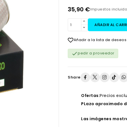
35,90 €
Impuestos incluid
AÑADIR AL CARR
Añadir a la lista de deseos

pedir a proveedor
Share
Ofertas:
Precios excl
PLazo aproximado de
Las imágenes mostra