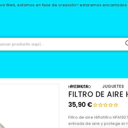
eva Web, estamos en fase de creación!! estaremos encantados d
RECAMBIOS
MOTOR
FILTROS DE AIRE
FILTRO DE AIRE HF
IOS
EQUIPACION
PITBIKES
JUGUETES
HIFLOFILTRO
FILTRO DE AIRE
35,90 €
Filtro de aire Hiflofiltro HFA19
entrada de aire y protege el 