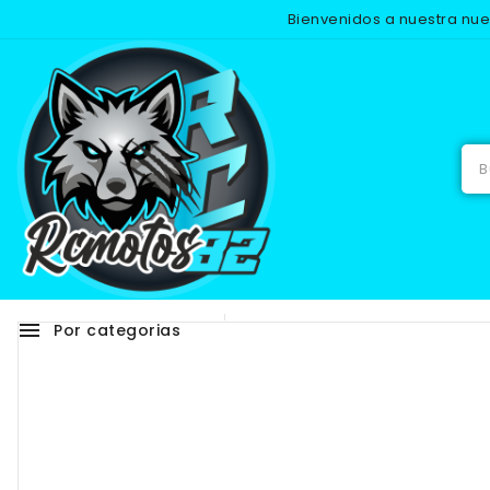
Bienvenidos a nuestra nu
Inicio
menu
Por categorias
Adhesivos
RECAMB
NUEVO