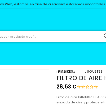
eva Web, estamos en fase de creación!! estaremos encantados d
RECAMBIOS
MOTOR
FILTROS DE AIRE
FILTRO DE AIRE HF
IOS
EQUIPACION
PITBIKES
JUGUETES
HIFLOFILTRO
FILTRO DE AIRE
28,53 €
Filtro de aire Hiflofiltro HFA1
entrada de aire y protege el 