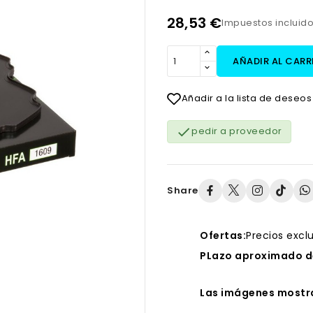
28,53 €
Impuestos incluid
AÑADIR AL CARR
Añadir a la lista de deseos

pedir a proveedor
Share
Ofertas:
Precios excl
PLazo aproximado de
Las imágenes mostra