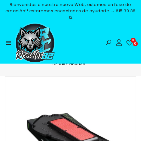
Bienvenidos a nuestra nueva Web, estamos en fase de
creación!! estaremos encantados de ayudarte → 615 30 88
12
menu
Inicio
RECAMBIOS
MOTOR
FILTROS DE AIRE
FILTRO
DE AIRE HFA1135
NUEVO