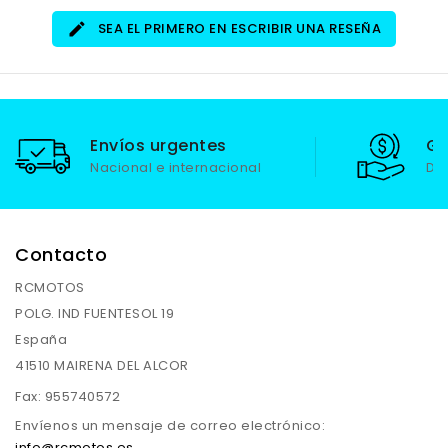
SEA EL PRIMERO EN ESCRIBIR UNA RESEÑA
Envíos urgentes
Ga
Nacional e internacional
De
Contacto
RCMOTOS
POLG. IND FUENTESOL 19
España
41510 MAIRENA DEL ALCOR
Fax:
955740572
Envíenos un mensaje de correo electrónico:
info@rcmotos.es