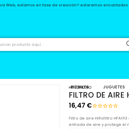
eva Web, estamos en fase de creación!! estaremos encantados d
RECAMBIOS
MOTOR
FILTROS DE AIRE
FILTRO DE AIRE HF
IOS
EQUIPACION
PITBIKES
JUGUETES
HIFLOFILTRO
FILTRO DE AIRE 
16,47 €
Filtro de aire Hiflofiltro HFA11
entrada de aire y protege el 