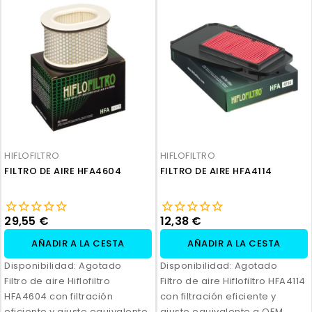
HIFLOFILTRO
HIFLOFILTRO
FILTRO DE AIRE HFA4604
FILTRO DE AIRE HFA4114
29,55 €
12,38 €
AÑADIR A LA CESTA
AÑADIR A LA CESTA
Disponibilidad:
Agotado
Disponibilidad:
Agotado
Filtro de aire Hiflofiltro
Filtro de aire Hiflofiltro HFA4114
HFA4604 con filtración
con filtración eficiente y
eficiente y ajuste equivalente
ajuste equivalente a OEM.