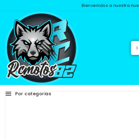
Bienvenidos a nuestra nu
Inicio
menu
Por categorias
Adhesivos
RECAMB
NUEVO