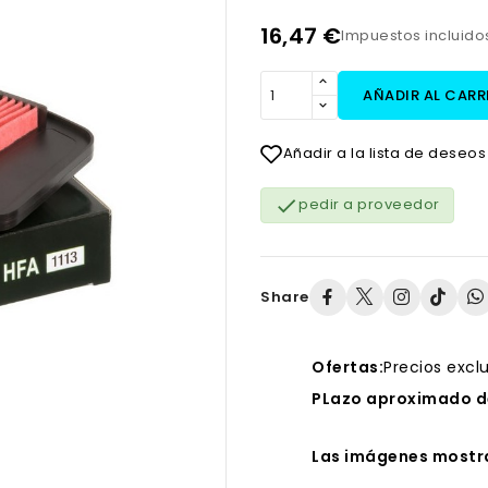
16,47 €
Impuestos incluid
AÑADIR AL CARR
Añadir a la lista de deseos

pedir a proveedor
Share
Ofertas:
Precios excl
PLazo aproximado de
Las imágenes mostra