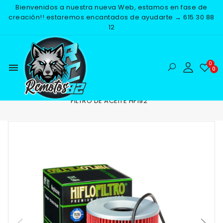
Bienvenidos a nuestra nueva Web, estamos en fase de
creación!! estaremos encantados de ayudarte → 615 30 88
12
menu
Inicio
RECAMBIOS
MOTOR
FILTROS DE ACEITE
FILTRO DE ACEITE HF192
NUEVO