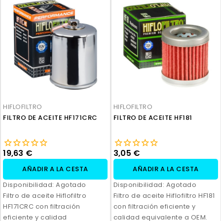
HIFLOFILTRO
HIFLOFILTRO
FILTRO DE ACEITE HF171CRC
FILTRO DE ACEITE HF181
19,63 €
3,05 €
AÑADIR A LA CESTA
AÑADIR A LA CESTA
Disponibilidad:
Agotado
Disponibilidad:
Agotado
Filtro de aceite Hiflofiltro
Filtro de aceite Hiflofiltro HF181
HF171CRC con filtración
con filtración eficiente y
eficiente y calidad
calidad equivalente a OEM.