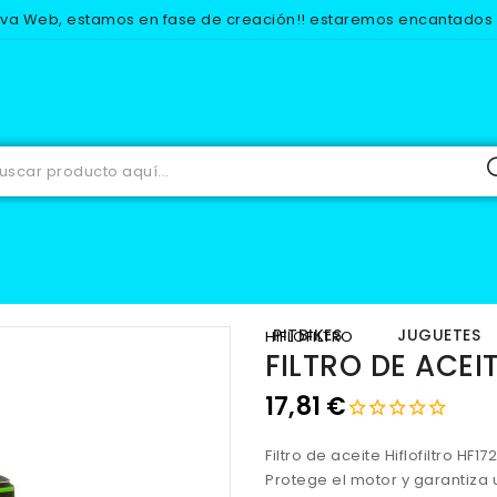
eva Web, estamos en fase de creación!! estaremos encantados d
RECAMBIOS
MOTOR
FILTROS DE ACEITE
FILTRO DE ACEITE
IOS
EQUIPACION
PITBIKES
JUGUETES
HIFLOFILTRO
FILTRO DE ACEI
17,81 €
Filtro de aceite Hiflofiltro HF
Protege el motor y garantiza 