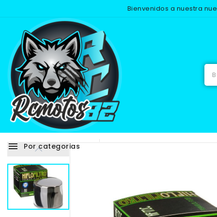
Bienvenidos a nuestra nu
Inicio
menu
Por categorias
Adhesivos
RECAMB
NUEVO