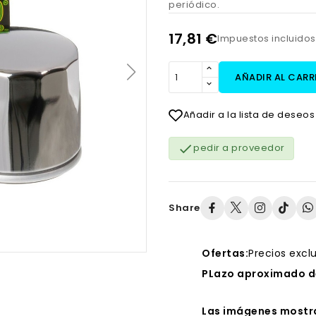
periódico.
17,81 €
Impuestos incluido
AÑADIR AL CARR
Añadir a la lista de deseos

pedir a proveedor
Share
Ofertas:
Precios excl
PLazo aproximado de
Las imágenes mostra