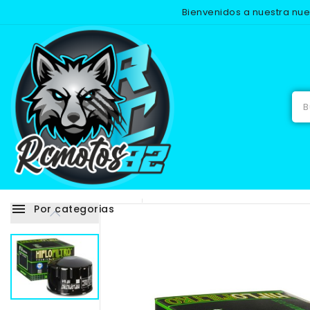
Bienvenidos a nuestra nu
Inicio
menu
Por categorias
Adhesivos
RECAMB
NUEVO