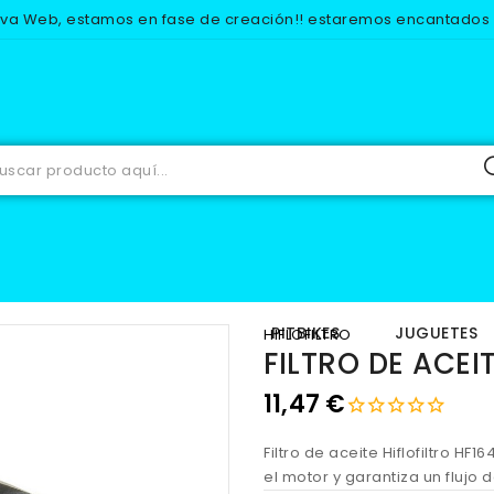
eva Web, estamos en fase de creación!! estaremos encantados d
RECAMBIOS
MOTOR
FILTROS DE ACEITE
FILTRO DE ACEITE
IOS
EQUIPACION
PITBIKES
JUGUETES
HIFLOFILTRO
FILTRO DE ACEI
11,47 €
Filtro de aceite Hiflofiltro HF
el motor y garantiza un flujo