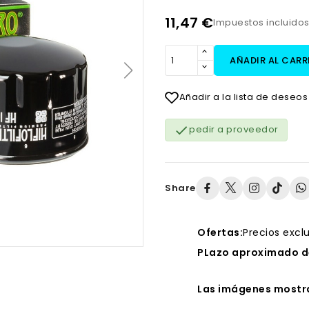
11,47 €
Impuestos incluido
AÑADIR AL CARR
Añadir a la lista de deseos

pedir a proveedor
Share
Ofertas:
Precios excl
PLazo aproximado de
Las imágenes mostra