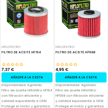
HIFLOFILTRO
HIFLOFILTRO
FILTRO DE ACEITE HF154
FILTRO DE ACEITE HF568
7,37 €
4,95 €
AÑADIR A LA CESTA
AÑADIR A LA CESTA
Disponibilidad:
Agotado
Disponibilidad:
Agotado
Filtro de aceite Hiflofiltro HF154
Filtro de aceite Hiflofiltro
con filtración eficiente y
HF568 con filtración eficiente
calidad equivalente a OEM.
y calidad equivalente a OEM.
Protege el motor y garantiza
Protege el motor y garantiza