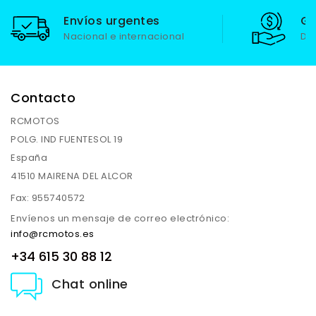
Envíos urgentes
Ga
Nacional e internacional
De
Contacto
RCMOTOS
POLG. IND FUENTESOL 19
España
41510 MAIRENA DEL ALCOR
Fax:
955740572
Envíenos un mensaje de correo electrónico:
info@rcmotos.es
+34 615 30 88 12
Chat online