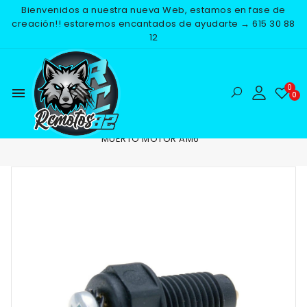
Bienvenidos a nuestra nueva Web, estamos en fase de
creación!! estaremos encantados de ayudarte → 615 30 88
12
menu
Inicio
RECAMBIOS
REFRIGERACION
SENSOR PUNTO
MUERTO MOTOR AM6
NUEVO