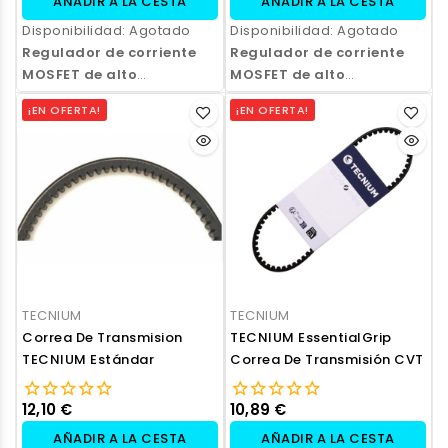
AÑADIR A LA CESTA
AÑADIR A LA CESTA
Disponibilidad:
Agotado
Disponibilidad:
Agotado
Regulador de corriente
Regulador de corriente
MOSFET de alto
MOSFET de alto
rendimiento
para
rendimiento
para
¡EN OFERTA!
¡EN OFERTA!
motocicletas y ATV. Mejora
motocicletas y ATV. Mejora
la eficiencia del sistema de
la eficiencia del sistema de
carga, reduce el calor
carga, reduce el calor
generado y ofrece una
generado y ofrece una
regulación de voltaje más
regulación de voltaje más
estable que los
estable que los
reguladores tradicionales.
reguladores tradicionales.
TECNIUM
TECNIUM
Correa De Transmision
TECNIUM EssentialGrip
TECNIUM Estándar
Correa De Transmisión CVT
12,10 €
10,89 €
AÑADIR A LA CESTA
AÑADIR A LA CESTA