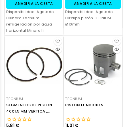
AÑADIR A LA CESTA
AÑADIR A LA CESTA
Disponibilidad:
Agotado
Disponibilidad:
Agotado
Cilindro Tecnium
Circlips pistón TECNIUM
refrigeración por agua
Ø10mm
horizontal Minarelli
TECNIUM
TECNIUM
SEGMENTOS DE PISTON
PISTON FUNDICION
40X1,5 MM VERTICAL
HORIZONTAL MINARELLI
5,81 €
11,01 €