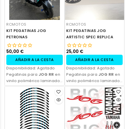
RCMOTOS
RCMOTOS
KIT PEGATINAS JOG
KIT PEGATINAS JOG
PETRONAS
ARTISTIC SPEC REPLICA
50,00 €
25,00 €
AÑADIR A LA CESTA
AÑADIR A LA CESTA
Disponibilidad:
Agotado
Disponibilidad:
Agotado
Pegatinas para
JOG RR
en
Pegatinas para
JOG RR
en
vinilo polimérico laminado,
vinilo polimérico laminado,
impresas con tinta
impresas con tinta
ecosolvente. Alta
ecosolvente. Alta
resistencia, acabado
resistencia, acabado
profesional y opción de
profesional y opción de
personalización.
personalización.