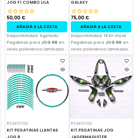
JOG F1 COMBO LILA
GALAXY
50,00 €
75,00 €
AÑADIR A LA CESTA
AÑADIR A LA CESTA
Disponibilidad:
Agotado
Disponibilidad:
19 En stock
Pegatinas para
JOG RR
en
Pegatinas para
JOG RR
en
vinilo polimérico laminado,
vinilo polimérico laminado,
impresas con tinta
impresas con tinta
ecosolvente. Alta
ecosolvente. Alta
resistencia, acabado
resistencia, acabado
profesional y opción de
profesional y opción de
personalización.
personalización.
RCMOTOS
RCMOTOS
KIT PEGATINAS LLANTAS
KIT PEGATINAS JOG
JOG R
JAGERMAGISTER