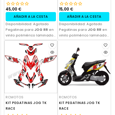
45,00 €
15,00 €
AÑADIR A LA CESTA
AÑADIR A LA CESTA
Disponibilidad:
Agotado
Disponibilidad:
Agotado
Pegatinas para
JOG RR
en
Pegatinas para
JOG RR
en
vinilo polimérico laminado,
vinilo polimérico laminado,
impresas con tinta
impresas con tinta
ecosolvente. Alta
ecosolvente. Alta
resistencia, acabado
resistencia, acabado
profesional y opción de
profesional y opción de
personalización.
personalización.
RCMOTOS
RCMOTOS
KIT PEGATINAS JOG TK
KIT PEGATINAS JOG TK
RACE
RACE