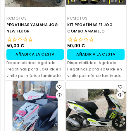
RCMOTOS
RCMOTOS
PEGATINAS YAMAHA JOG
KIT PEGATINAS F1 JOG
NEW FLUOR
COMBO AMARILLO
50,00 €
50,00 €
AÑADIR A LA CESTA
AÑADIR A LA CESTA
Disponibilidad:
Agotado
Disponibilidad:
Agotado
Pegatinas para
JOG RR
en
Pegatinas para
JOG RR
en
vinilo polimérico laminado,
vinilo polimérico laminado,
impresas con tinta
impresas con tinta
ecosolvente. Alta
ecosolvente. Alta
resistencia, acabado
resistencia, acabado
profesional y opción de
profesional y opción de
personalización.
personalización.