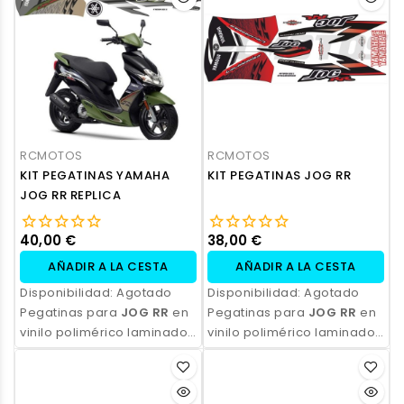
profesional y opción de
profesional y opción de
personalización.
personalización.
RCMOTOS
RCMOTOS
KIT PEGATINAS YAMAHA
KIT PEGATINAS JOG RR
JOG RR REPLICA
40,00 €
38,00 €
AÑADIR A LA CESTA
AÑADIR A LA CESTA
Disponibilidad:
Agotado
Disponibilidad:
Agotado
Pegatinas para
JOG RR
en
Pegatinas para
JOG RR
en
vinilo polimérico laminado,
vinilo polimérico laminado,
impresas con tinta
impresas con tinta
ecosolvente. Alta
ecosolvente. Alta
resistencia, acabado
resistencia, acabado