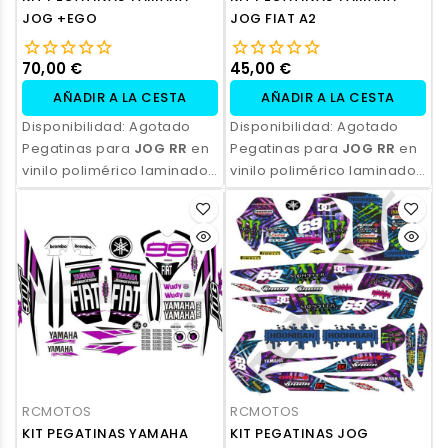
JOG +EGO
JOG FIAT A2
70,00 €
45,00 €
AÑADIR A LA CESTA
AÑADIR A LA CESTA
Disponibilidad:
Agotado
Disponibilidad:
Agotado
Pegatinas para
JOG RR
en
Pegatinas para
JOG RR
en
vinilo polimérico laminado,
vinilo polimérico laminado,
impresas con tinta
impresas con tinta
ecosolvente. Alta
ecosolvente. Alta
resistencia, acabado
resistencia, acabado
profesional y opción de
profesional y opción de
personalización.
personalización.
RCMOTOS
RCMOTOS
KIT PEGATINAS YAMAHA
KIT PEGATINAS JOG