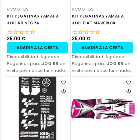
RCMOTOS
RCMOTOS
KIT PEGATINAS YAMAHA
KIT PEGATINAS YAMAHA
JOG RR NEGRA
JOG FIAT MAVERICK
35,00 €
35,00 €
AÑADIR A LA CESTA
AÑADIR A LA CESTA
Disponibilidad:
Agotado
Disponibilidad:
Agotado
Pegatinas para
JOG RR
en
Pegatinas para
JOG RR
en
vinilo polimérico laminado,
vinilo polimérico laminado,
impresas con tinta
impresas con tinta
ecosolvente. Alta
ecosolvente. Alta
resistencia, acabado
resistencia, acabado
profesional y opción de
profesional y opción de
personalización.
personalización.