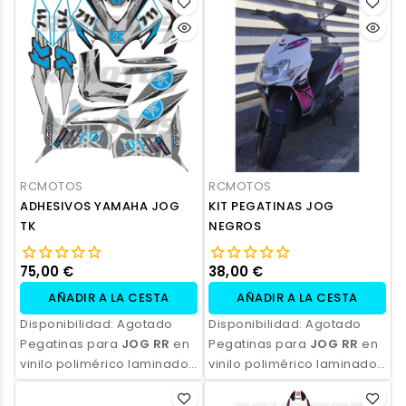
ecosolvente. Alta
ecosolvente. Alta
resistencia, acabado
resistencia, acabado
profesional y opción de
profesional y opción de
personalización.
personalización.
RCMOTOS
RCMOTOS
ADHESIVOS YAMAHA JOG
KIT PEGATINAS JOG
TK
NEGROS
75,00 €
38,00 €
AÑADIR A LA CESTA
AÑADIR A LA CESTA
Disponibilidad:
Agotado
Disponibilidad:
Agotado
Pegatinas para
JOG RR
en
Pegatinas para
JOG RR
en
vinilo polimérico laminado,
vinilo polimérico laminado,
impresas con tinta
impresas con tinta
ecosolvente. Alta
ecosolvente. Alta