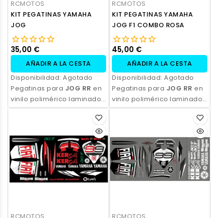
RCMOTOS
RCMOTOS
KIT PEGATINAS YAMAHA
KIT PEGATINAS YAMAHA
JOG
JOG F1 COMBO ROSA
35,00 €
45,00 €
AÑADIR A LA CESTA
AÑADIR A LA CESTA
Disponibilidad:
Agotado
Disponibilidad:
Agotado
Pegatinas para
JOG RR
en
Pegatinas para
JOG RR
en
vinilo polimérico laminado,
vinilo polimérico laminado,
impresas con tinta
impresas con tinta
ecosolvente. Alta
ecosolvente. Alta
resistencia, acabado
resistencia, acabado
profesional y opción de
profesional y opción de
personalización.
personalización.
RCMOTOS
RCMOTOS