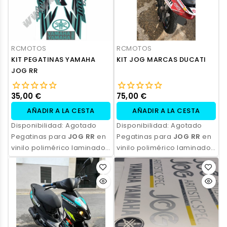
RCMOTOS
RCMOTOS
KIT PEGATINAS YAMAHA
KIT JOG MARCAS DUCATI
JOG RR
35,00 €
75,00 €
AÑADIR A LA CESTA
AÑADIR A LA CESTA
Disponibilidad:
Agotado
Disponibilidad:
Agotado
Pegatinas para
JOG RR
en
Pegatinas para
JOG RR
en
vinilo polimérico laminado,
vinilo polimérico laminado,
impresas con tinta
impresas con tinta
ecosolvente. Alta
ecosolvente. Alta
resistencia, acabado
resistencia, acabado
profesional y opción de
profesional y opción de
personalización.
personalización.