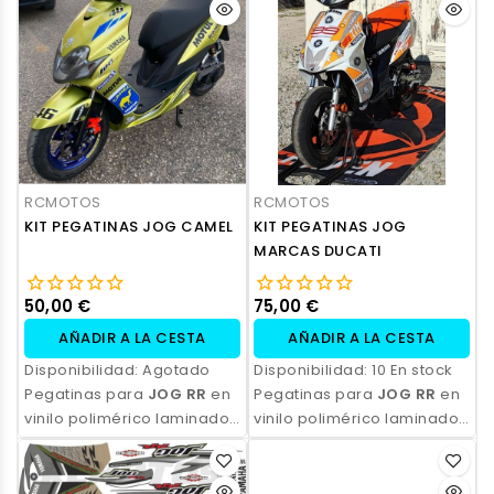
resistencia, acabado
resistencia, acabado
profesional y opción de
profesional y opción de
personalización.
personalización.
RCMOTOS
RCMOTOS
KIT PEGATINAS JOG CAMEL
KIT PEGATINAS JOG
MARCAS DUCATI
50,00 €
75,00 €
AÑADIR A LA CESTA
AÑADIR A LA CESTA
Disponibilidad:
Agotado
Disponibilidad:
10 En stock
Pegatinas para
JOG RR
en
Pegatinas para
JOG RR
en
vinilo polimérico laminado,
vinilo polimérico laminado,
impresas con tinta
impresas con tinta
ecosolvente. Alta
ecosolvente. Alta
resistencia, acabado
resistencia, acabado