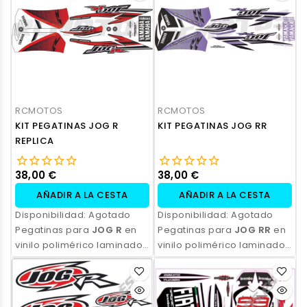
profesional y opción de
profesional y opción de
personalización.
personalización.
RCMOTOS
RCMOTOS
KIT PEGATINAS JOG R
KIT PEGATINAS JOG RR
REPLICA
38,00 €
38,00 €
AÑADIR A LA CESTA
AÑADIR A LA CESTA
Disponibilidad:
Agotado
Disponibilidad:
Agotado
Pegatinas para
JOG R
en
Pegatinas para
JOG RR
en
vinilo polimérico laminado,
vinilo polimérico laminado,
impresas con tinta
impresas con tinta
ecosolvente. Alta
ecosolvente. Alta
resistencia, acabado
resistencia, acabado
profesional y opción de
profesional y opción de