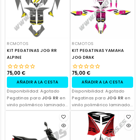
personalización.
personalización.
RCMOTOS
RCMOTOS
KIT PEGATINAS JOG RR
KIT PEGATINAS YAMAHA
ALPINE
JOG DRAK
75,00 €
75,00 €
AÑADIR A LA CESTA
AÑADIR A LA CESTA
Disponibilidad:
Agotado
Disponibilidad:
Agotado
Pegatinas para
JOG RR
en
Pegatinas para
JOG RR
en
vinilo polimérico laminado,
vinilo polimérico laminado,
impresas con tinta
impresas con tinta
ecosolvente. Alta
ecosolvente. Alta
resistencia, acabado
resistencia, acabado
profesional y opción de
profesional y opción de
personalización.
personalización.