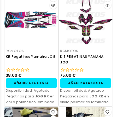
resistencia, acabado
resistencia, acabado
profesional y opción de
profesional y opción de
personalización.
personalización.
RCMOTOS
RCMOTOS
Kit Pegatinas Yamaha JOG
KIT PEGATINAS YAMAHA
JOG
38,00 €
75,00 €
AÑADIR A LA CESTA
AÑADIR A LA CESTA
Disponibilidad:
Agotado
Disponibilidad:
Agotado
Pegatinas para
JOG RR
en
Pegatinas para
JOG RR
en
vinilo polimérico laminado,
vinilo polimérico laminado,
impresas con tinta
impresas con tinta
ecosolvente. Alta
ecosolvente. Alta