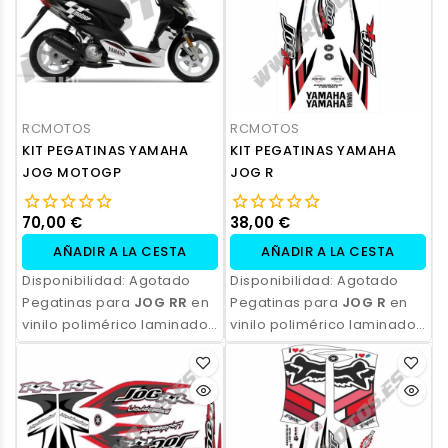
RCMOTOS
RCMOTOS
KIT PEGATINAS YAMAHA
KIT PEGATINAS YAMAHA
JOG MOTOGP
JOG R
70,00 €
38,00 €
AÑADIR A LA CESTA
AÑADIR A LA CESTA
Disponibilidad:
Agotado
Disponibilidad:
Agotado
Pegatinas para
JOG RR
en
Pegatinas para
JOG R
en
vinilo polimérico laminado,
vinilo polimérico laminado,
impresas con tinta
impresas con tinta
ecosolvente. Alta
ecosolvente. Alta
resistencia, acabado
resistencia, acabado
profesional y opción de
profesional y opción de
personalización.
personalización.