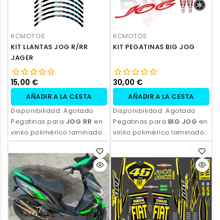
RCMOTOS
RCMOTOS
KIT LLANTAS JOG R/RR
KIT PEGATINAS BIG JOG
JAGER
15,00 €
30,00 €
AÑADIR A LA CESTA
AÑADIR A LA CESTA
Disponibilidad:
Agotado
Disponibilidad:
Agotado
Pegatinas para
JOG RR
en
Pegatinas para
BIG JOG
en
vinilo polimérico laminado,
vinilo polimérico laminado,
impresas con tinta
impresas con tinta
ecosolvente. Alta
ecosolvente. Alta
resistencia, acabado
resistencia, acabado
profesional y opción de
profesional y opción de
personalización.
personalización.