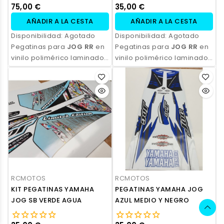
75,00 €
35,00 €
AÑADIR A LA CESTA
AÑADIR A LA CESTA
Disponibilidad:
Agotado
Disponibilidad:
Agotado
Pegatinas para
JOG RR
en
Pegatinas para
JOG RR
en
vinilo polimérico laminado,
vinilo polimérico laminado,
impresas con tinta
impresas con tinta
ecosolvente. Alta
ecosolvente. Alta
resistencia, acabado
resistencia, acabado
profesional y opción de
profesional y opción de
personalización.
personalización.
RCMOTOS
RCMOTOS
KIT PEGATINAS YAMAHA
PEGATINAS YAMAHA JOG
JOG SB VERDE AGUA
AZUL MEDIO Y NEGRO