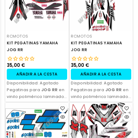
RCMOTOS
RCMOTOS
KIT PEGATINAS YAMAHA
KIT PEGATINAS YAMAHA
JOG RR
JOG RR
35,00 €
35,00 €
AÑADIR A LA CESTA
AÑADIR A LA CESTA
Disponibilidad:
Agotado
Disponibilidad:
Agotado
Pegatinas para
JOG RR
en
Pegatinas para
JOG RR
en
vinilo polimérico laminado,
vinilo polimérico laminado,
impresas con tinta
impresas con tinta
ecosolvente. Alta
ecosolvente. Alta
resistencia, acabado
resistencia, acabado
profesional y opción de
profesional y opción de
personalización.
personalización.