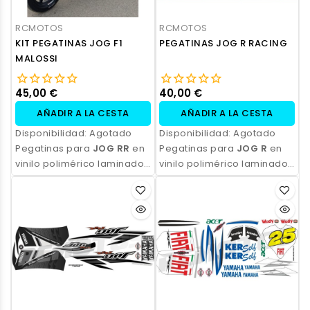
RCMOTOS
RCMOTOS
KIT PEGATINAS JOG F1
PEGATINAS JOG R RACING
MALOSSI
45,00 €
40,00 €
AÑADIR A LA CESTA
AÑADIR A LA CESTA
Disponibilidad:
Agotado
Disponibilidad:
Agotado
Pegatinas para
JOG RR
en
Pegatinas para
JOG R
en
vinilo polimérico laminado,
vinilo polimérico laminado,
impresas con tinta
impresas con tinta
ecosolvente. Alta
ecosolvente. Alta
resistencia, acabado
resistencia, acabado
profesional y opción de
profesional y opción de
personalización.
personalización.