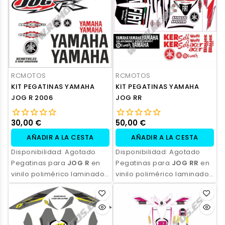
personalización.
personalización.
RCMOTOS
RCMOTOS
KIT PEGATINAS YAMAHA
KIT PEGATINAS YAMAHA
JOG R 2006
JOG RR
30,00 €
50,00 €
AÑADIR A LA CESTA
AÑADIR A LA CESTA
Disponibilidad:
Agotado
Disponibilidad:
Agotado
Pegatinas para
JOG R
en
Pegatinas para
JOG RR
en
vinilo polimérico laminado,
vinilo polimérico laminado,
impresas con tinta
impresas con tinta
ecosolvente. Alta
ecosolvente. Alta
resistencia, acabado
resistencia, acabado
profesional y opción de
profesional y opción de