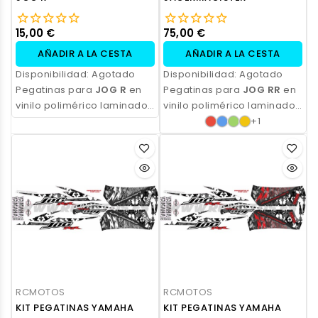
15,00 €
75,00 €
AÑADIR A LA CESTA
AÑADIR A LA CESTA
Disponibilidad:
Agotado
Disponibilidad:
Agotado
Pegatinas para
JOG R
en
Pegatinas para
JOG RR
en
vinilo polimérico laminado,
vinilo polimérico laminado,
impresas con tinta
impresas con tinta
+1
ecosolvente. Alta
ecosolvente. Alta
resistencia, acabado
resistencia, acabado
profesional y opción de
profesional y opción de
personalización.
personalización.
RCMOTOS
RCMOTOS
KIT PEGATINAS YAMAHA
KIT PEGATINAS YAMAHA