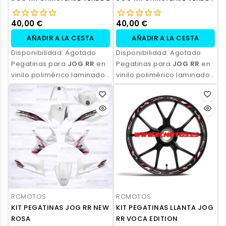
40,00 €
40,00 €
AÑADIR A LA CESTA
AÑADIR A LA CESTA
Disponibilidad:
Agotado
Disponibilidad:
Agotado
Pegatinas para
JOG RR
en
Pegatinas para
JOG RR
en
vinilo polimérico laminado,
vinilo polimérico laminado,
impresas con tinta
impresas con tinta
ecosolvente. Alta
ecosolvente. Alta
resistencia, acabado
resistencia, acabado
profesional y opción de
profesional y opción de
personalización.
personalización.
RCMOTOS
RCMOTOS
KIT PEGATINAS JOG RR NEW
KIT PEGATINAS LLANTA JOG
ROSA
RR VOCA EDITION