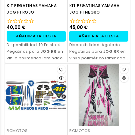
KIT PEGATINAS YAMAHA
KIT PEGATINAS YAMAHA
JOG F1 ROJO
JOG F1 NEGRO
40,00 €
45,00 €
AÑADIR A LA CESTA
AÑADIR A LA CESTA
Disponibilidad:
10 En stock
Disponibilidad:
Agotado
Pegatinas para
JOG RR
en
Pegatinas para
JOG RR
en
vinilo polimérico laminado,
vinilo polimérico laminado,
impresas con tinta
impresas con tinta
ecosolvente. Alta
ecosolvente. Alta
resistencia, acabado
resistencia, acabado
profesional y opción de
profesional y opción de
personalización.
personalización.
RCMOTOS
RCMOTOS