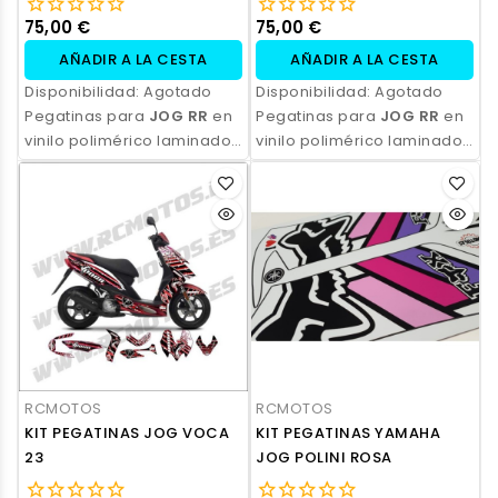
75,00 €
75,00 €
AÑADIR A LA CESTA
AÑADIR A LA CESTA
Disponibilidad:
Agotado
Disponibilidad:
Agotado
Pegatinas para
JOG RR
en
Pegatinas para
JOG RR
en
vinilo polimérico laminado,
vinilo polimérico laminado,
impresas con tinta
impresas con tinta
ecosolvente. Alta
ecosolvente. Alta
resistencia, acabado
resistencia, acabado
profesional y opción de
profesional y opción de
personalización.
personalización.
RCMOTOS
RCMOTOS
KIT PEGATINAS JOG VOCA
KIT PEGATINAS YAMAHA
23
JOG POLINI ROSA