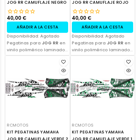
JOG RR CAMUFLAJE NEGRO
JOG RR CAMUFLAJE ROJO
40,00 €
40,00 €
AÑADIR A LA CESTA
AÑADIR A LA CESTA
Disponibilidad:
Agotado
Disponibilidad:
Agotado
Pegatinas para
JOG RR
en
Pegatinas para
JOG RR
en
vinilo polimérico laminado,
vinilo polimérico laminado,
impresas con tinta
impresas con tinta
ecosolvente. Alta
ecosolvente. Alta
resistencia, acabado
resistencia, acabado
profesional y opción de
profesional y opción de
personalización.
personalización.
RCMOTOS
RCMOTOS
KIT PEGATINAS YAMAHA
KIT PEGATINAS YAMAHA
JOG RR CAMUFLAJE VERDE 2
JOG RR CAMUFLAJE VERDE 1