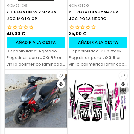
RCMOTOS
RCMOTOS
KIT PEGATINAS YAMAHA
KIT PEGATINAS YAMAHA
JOG MOTO GP
JOG ROSA NEGRO
40,00 €
35,00 €
AÑADIR A LA CESTA
AÑADIR A LA CESTA
Disponibilidad:
Agotado
Disponibilidad:
2 En stock
Pegatinas para
JOG RR
en
Pegatinas para
JOG R
en
vinilo polimérico laminado,
vinilo polimérico laminado,
impresas con tinta
impresas con tinta
ecosolvente. Alta
ecosolvente. Alta
resistencia, acabado
resistencia, acabado
profesional y opción de
profesional y opción de
personalización.
personalización.