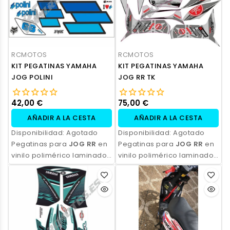
RCMOTOS
RCMOTOS
KIT PEGATINAS YAMAHA
KIT PEGATINAS YAMAHA
JOG POLINI
JOG RR TK
42,00 €
75,00 €
AÑADIR A LA CESTA
AÑADIR A LA CESTA
Disponibilidad:
Agotado
Disponibilidad:
Agotado
Pegatinas para
JOG RR
en
Pegatinas para
JOG RR
en
vinilo polimérico laminado,
vinilo polimérico laminado,
impresas con tinta
impresas con tinta
ecosolvente. Alta
ecosolvente. Alta
resistencia, acabado
resistencia, acabado
profesional y opción de
profesional y opción de
personalización.
personalización.